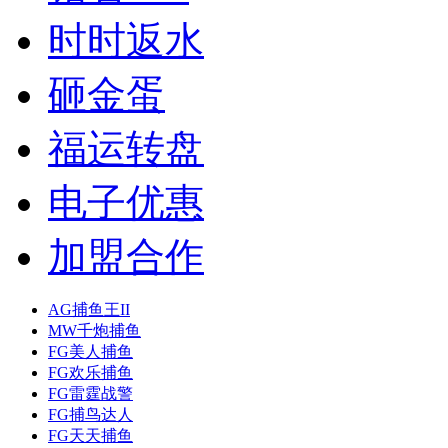
时时返水
砸金蛋
福运转盘
电子优惠
加盟合作
AG捕鱼王II
MW千炮捕鱼
FG美人捕鱼
FG欢乐捕鱼
FG雷霆战警
FG捕鸟达人
FG天天捕鱼