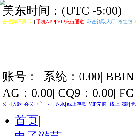
美东时间：
(UTC -5:00)
合法牌照展示
|
手机APP
|
VIP充值通道
|
彩金领取大厅
|
抢红包
|
账号：
|
系统：
0.00
|
BBI
AG：
0.00
|
CQ9：
0.00
|
FG
公司入款
|
会员中心
|
时时返水
|
线上存款
|
VIP充值
|
线上取款
|
免
首页
|