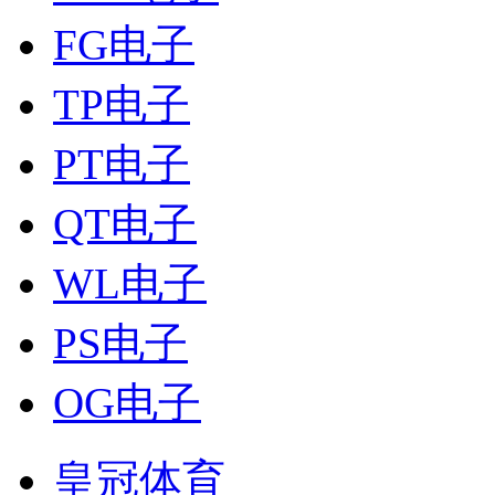
FG电子
TP电子
PT电子
QT电子
WL电子
PS电子
OG电子
皇冠体育