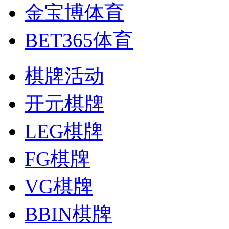
金宝博体育
BET365体育
棋牌活动
开元棋牌
LEG棋牌
FG棋牌
VG棋牌
BBIN棋牌