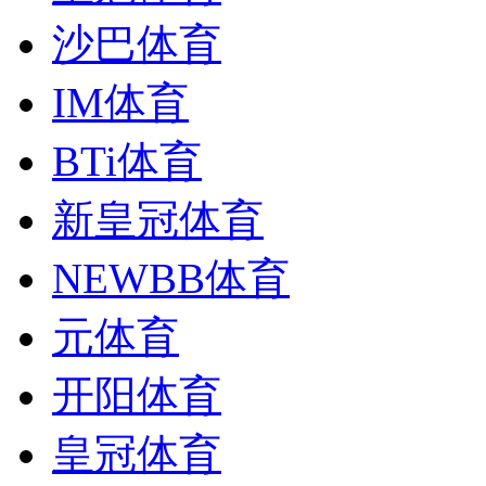
沙巴体育
IM体育
BTi体育
新皇冠体育
NEWBB体育
元体育
开阳体育
皇冠体育